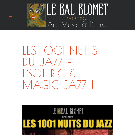
LES 1001 NUITS
DU JAZZ –
ESOTERIC &
MAGIC JAZZ !