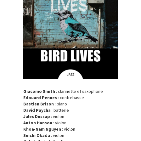
Giacomo Smith
: clarinette
et saxophone
Edouard Pennes
:
c
ontrebasse
Bastien
Brison
:
p
iano
David
Paycha
: batterie
Jules Dussap
: violon
Anton Hanson
:
v
iolon
Khoa
-Nam Nguyen
: violon
Suichi Okada
: violon