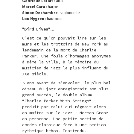
Gabrielle Lafait
: alto
Marcel Cara
: harpe
Simon Dechambre
: violoncelle
Lou
Nygren
: hautbois
Bird Lives
“
“…
C’est ce qu’on pouvait lire sur les
murs et les trottoirs de New York au
lendemain de la mort de
Charlie
Parker
. Une foule d’hommages anonymes
à même la ville, à la mémoire du
musicien de jazz le plus influent du
XXe siècle.
5 ans avant de s’envoler, le plus bel
oiseau du jazz enregistrait son plus
grand succès, le double album
“
Charlie Parker With Strings
“,
produit par celui qui régnait alors
en maître sur le jazz : Norman Granz
en personne. Une petite section de
cordes classique face à une section
rythmique bebop. Inattendu.