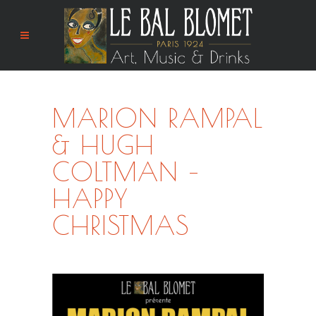
MARION RAMPAL
& HUGH
COLTMAN –
HAPPY
CHRISTMAS