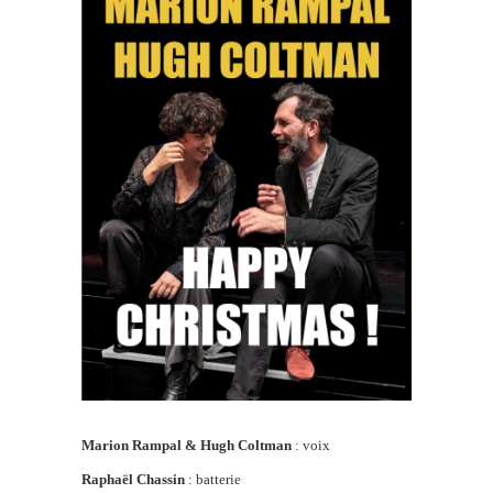
Marion Rampal & Hugh Coltman
: voix
Raphaël Chassin
: batterie