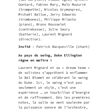
Gontard, Fabien Mary, Malo Mazurié
(trompette), Nicolas Grymonprez,
Michaël Ballue, Jerry Edwards
(trombones), Philippe Milanta
(piano), Bruno Rousselet
(contrebasse), Julie Saury
(batterie), Laurent Mignard
(direction).
Invité
: Patrick Bacqueville (chant)
Au pays du swing, Duke Ellington
règne en maître !
Laurent Mignard et sa « dream team »
de solistes s’apprêtent à enflammer
le Bal Blomet en célébrant le swing
du Duke. Ici, le swing n’est pas
seulement un style, c’est une
expérience … un tourbillon d’énergie
et de raffinement. Dès les premières
notes, la salle se sent soulevée par
la puissance sonore de l’orchestre,