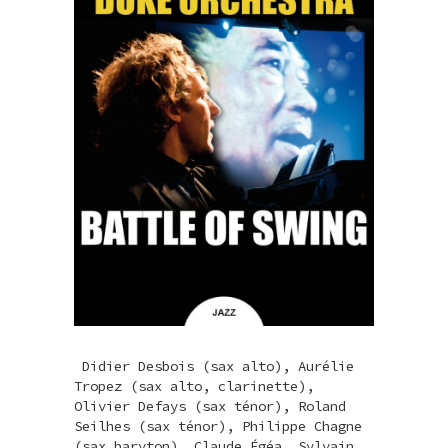
Didier Desbois (sax alto), Aurélie
Tropez (sax alto, clarinette),
Olivier Defays (sax ténor), Roland
Seilhes (sax ténor), Philippe Chagne
(sax baryton), Claude Égéa, Sylvain