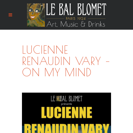
LUCIENNE
RENAUDIN VARY –
ON MY MIND