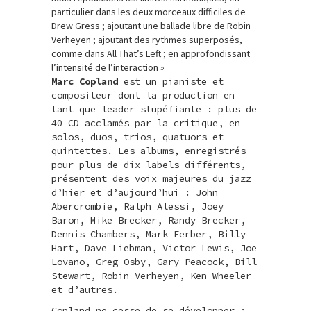
particulier dans les deux morceaux difficiles de
Drew Gress ; ajoutant une ballade libre de Robin
Verheyen ; ajoutant des rythmes superposés,
comme dans All That’s Left ; en approfondissant
l’intensité de l’interaction »
Marc Copland
est un pianiste et
compositeur dont la production en
tant que leader stupéfiante : plus de
40 CD acclamés par la critique, en
solos, duos, trios, quatuors et
quintettes. Les albums, enregistrés
pour plus de dix labels différents,
présentent des voix majeures du jazz
d’hier et d’aujourd’hui : John
Abercrombie, Ralph Alessi, Joey
Baron, Mike Brecker, Randy Brecker,
Dennis Chambers, Mark Ferber, Billy
Hart, Dave Liebman, Victor Lewis, Joe
Lovano, Greg Osby, Gary Peacock, Bill
Stewart, Robin Verheyen, Ken Wheeler
et d’autres.
Copland ne cesse de se développer :