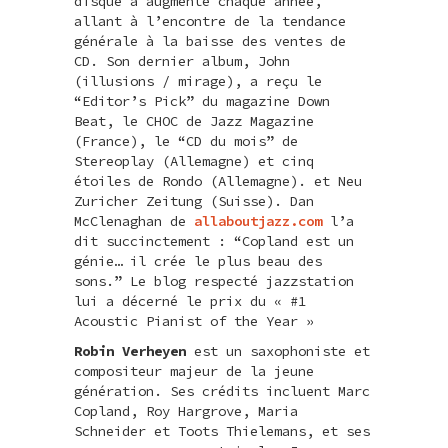
disque a augmenté chaque année,
allant à l’encontre de la tendance
générale à la baisse des ventes de
CD. Son dernier album, John
(illusions / mirage), a reçu le
“Editor’s Pick” du magazine Down
Beat, le CHOC de Jazz Magazine
(France), le “CD du mois” de
Stereoplay (Allemagne) et cinq
étoiles de Rondo (Allemagne). et Neu
Zuricher Zeitung (Suisse). Dan
McClenaghan de
allaboutjazz.com
l’a
dit succinctement : “Copland est un
génie… il crée le plus beau des
sons.” Le blog respecté jazzstation
lui a décerné le prix du « #1
Acoustic Pianist of the Year »
Robin Verheyen
est un saxophoniste et
compositeur majeur de la jeune
génération. Ses crédits incluent Marc
Copland, Roy Hargrove, Maria
Schneider et Toots Thielemans, et ses