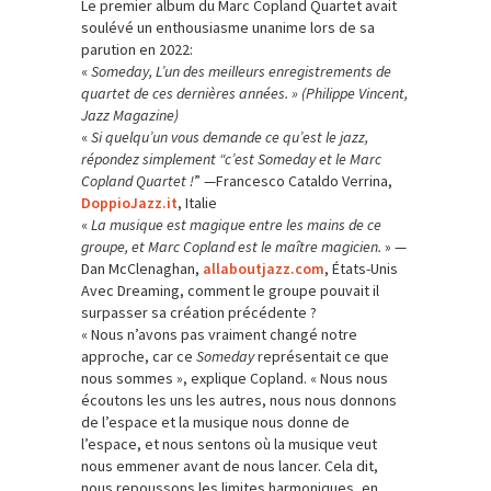
Le premier album du Marc Copland Quartet avait
soulévé un enthousiasme unanime lors de sa
parution en 2022:
«
Someday, L’un des meilleurs enregistrements de
quartet de ces dernières années. » (Philippe Vincent,
Jazz Magazine)
«
Si quelqu’un vous demande ce qu’est le jazz,
répondez simplement “c’est Someday et le Marc
Copland Quartet !
” —Francesco Cataldo Verrina,
DoppioJazz.it
, Italie
«
La musique est magique entre les mains de ce
groupe, et Marc Copland est le maître magicien.
» —
Dan McClenaghan,
allaboutjazz.com
, États-Unis
Avec Dreaming, comment le groupe pouvait il
surpasser sa création précédente ?
« Nous n’avons pas vraiment changé notre
approche, car ce
Someday
représentait ce que
nous sommes », explique Copland. « Nous nous
écoutons les uns les autres, nous nous donnons
de l’espace et la musique nous donne de
l’espace, et nous sentons où la musique veut
nous emmener avant de nous lancer. Cela dit,
nous repoussons les limites harmoniques, en