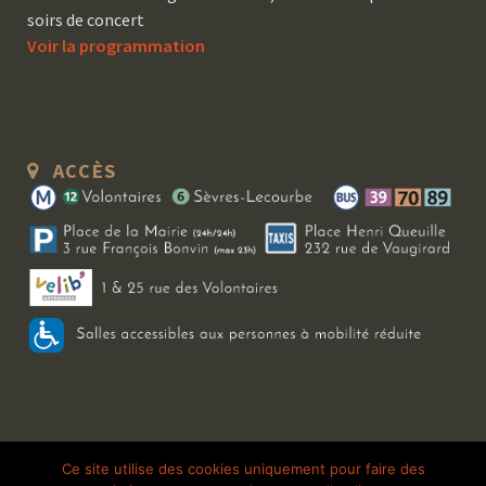
soirs de concert
Voir la programmation
ACCÈS
Copyright 2026 Le Bal Blomet | Tous droits réservés |
Mentions légales
|
Ce site utilise des cookies uniquement pour faire des