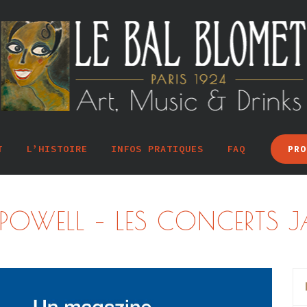
T
L’HISTOIRE
INFOS PRATIQUES
FAQ
PRO
L POWELL – LES CONCERTS