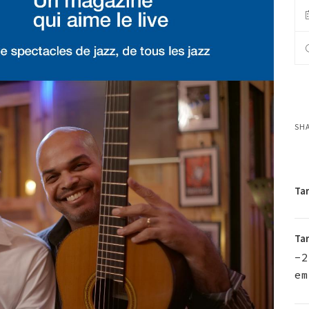
SH
Tar
Tar
-2
em