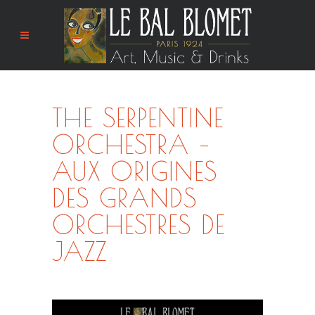
THE SERPENTINE
ORCHESTRA –
AUX ORIGINES
DES GRANDS
ORCHESTRES DE
JAZZ