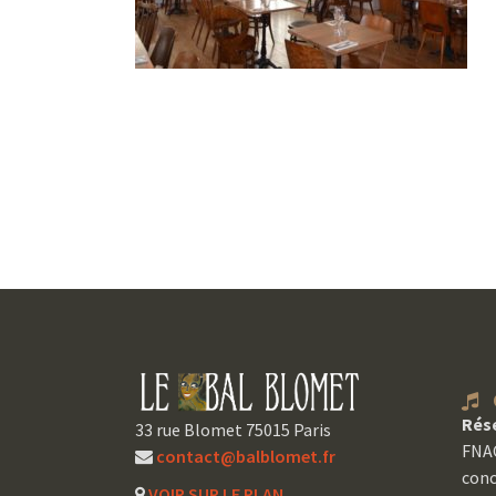
C
Rés
33 rue Blomet 75015 Paris
FNAC
contact@balblomet.fr
conc
VOIR SUR LE PLAN