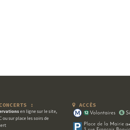
ONCERTS :
ACCÈS
ervations
en ligne sur le site,
 ou sur place les soirs de
ert