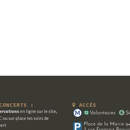
ONCERTS :
ACCÈS
ervations
en ligne sur le site,
 ou sur place les soirs de
ert