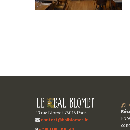
C
Rés
33 rue Blomet 75015 Paris
FNAC
contact@balblomet.fr
conc
VOIR SUR LE PLAN