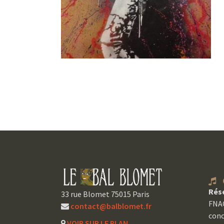
C
Rés
33 rue Blomet 75015 Paris
FNAC
contact@balblomet.fr
conc
VOIR SUR LE PLAN