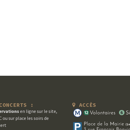
ONCERTS :
ACCÈS
ervations
en ligne sur le site,
 ou sur place les soirs de
ert