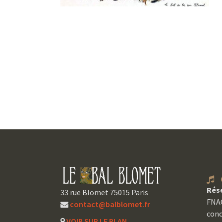
C
Rés
33 rue Blomet 75015 Paris
FNAC
contact@balblomet.fr
conc
VOIR SUR LE PLAN