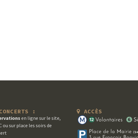
ONCERTS :
ACCÈS
ervations
en ligne sur le site,
 ou sur place les soirs de
ert