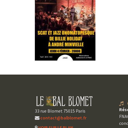
C
Rés
33 rue Blomet 75015 Paris
FNAC
contact@balblomet.fr
conc
VOIR SUR LE PLAN