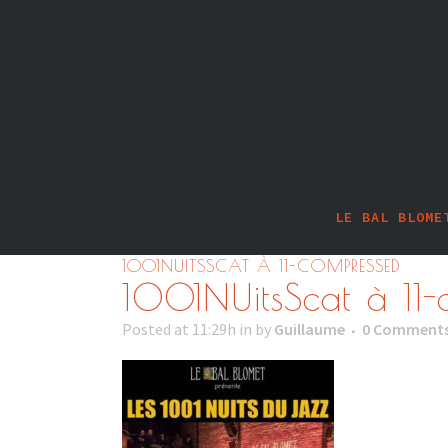
LE BAL BLOME
1001NUITSSCAT À 11-COMPRESSED
1001NUitsScat à 11
Posted at 11:29h
in
by
Guillaume
0 Comment