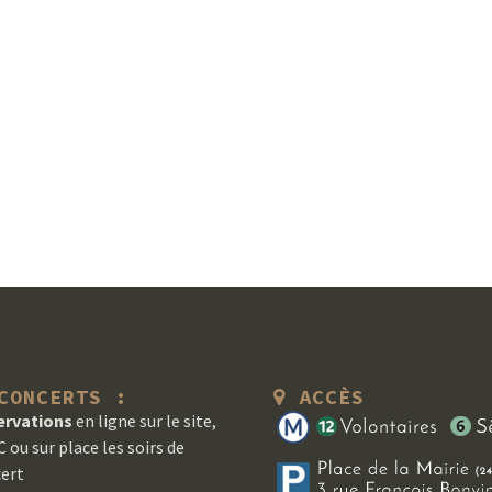
ONCERTS :
ACCÈS
ervations
en ligne sur le site,
 ou sur place les soirs de
ert