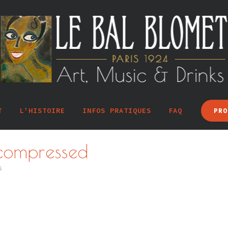
T
L’HISTOIRE
INFOS PRATIQUES
FAQ
PRO
-compressed
s