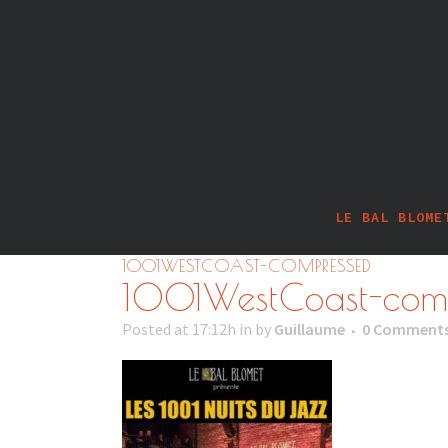
LE BAL BLOME
1001WESTCOAST-COMPRESSED
1001WestCoast-com
Posted at 17:12h
in
by
Guillaume
0 Comment