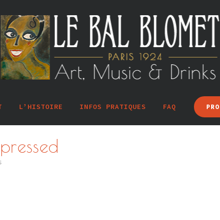
T
L’HISTOIRE
INFOS PRATIQUES
FAQ
PRO
pressed
s