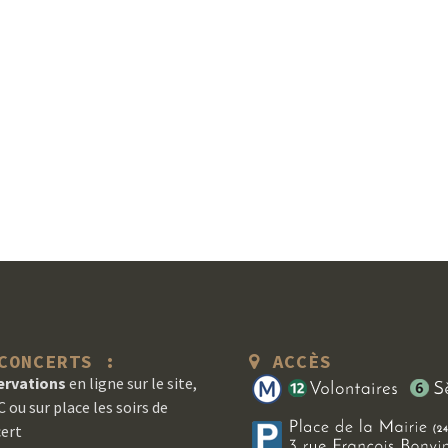
ONCERTS :
ACCÈS
ervations
en ligne sur le site,
 ou sur place les soirs de
ert