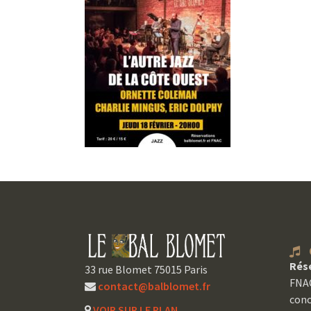
C
Rés
33 rue Blomet 75015 Paris
FNAC
contact@balblomet.fr
conc
VOIR SUR LE PLAN