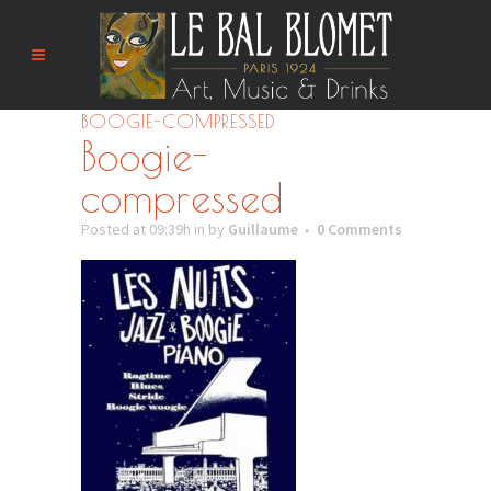
BOOGIE-COMPRESSED
Boogie-
compressed
Posted at 09:39h
in
by
Guillaume
0 Comments