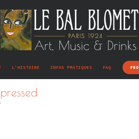
T
L’HISTOIRE
INFOS PRATIQUES
FAQ
PRO
pressed
s