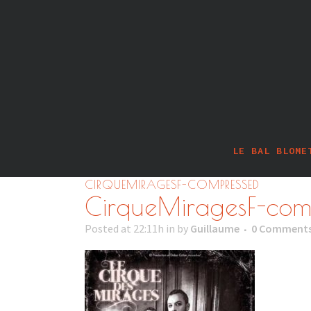
LE BAL BLOME
CIRQUEMIRAGESF-COMPRESSED
CirqueMiragesF-com
Posted at 22:11h
in
by
Guillaume
0 Comment