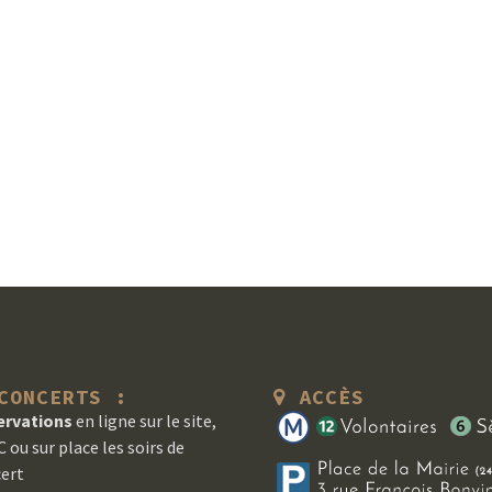
ONCERTS :
ACCÈS
ervations
en ligne sur le site,
 ou sur place les soirs de
ert