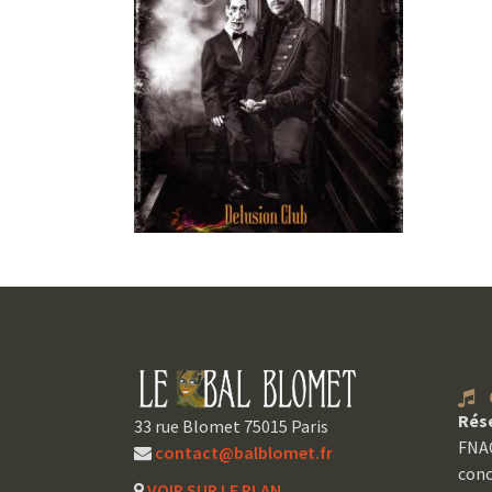
C
Rés
33 rue Blomet 75015 Paris
FNAC
contact@balblomet.fr
conc
VOIR SUR LE PLAN