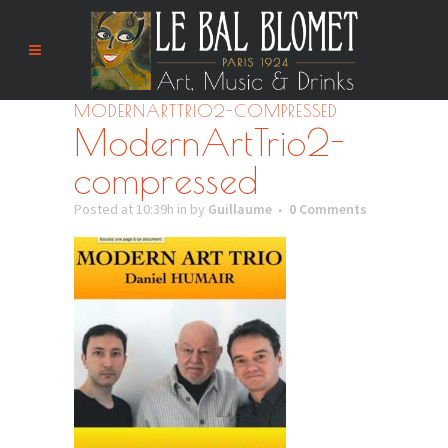
MODERNARTTRIO2-COMPRESSED
ModernArtTrio2-
compressed
Posted at 10:39h
in
by
Guillaume
0 Comments