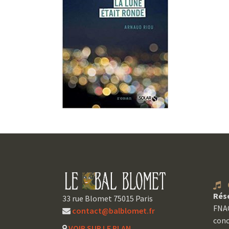
C
Rés
33 rue Blomet 75015 Paris
FNAC
contact@balblomet.fr
conc
VOIR SUR LE PLAN