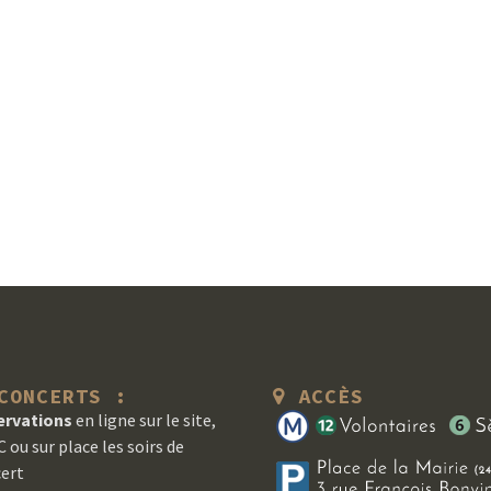
ONCERTS :
ACCÈS
ervations
en ligne sur le site,
 ou sur place les soirs de
ert