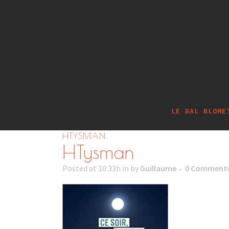
LE BAL BLOME
HTYSMAN
HTysman
Posted at 10:33h
in
by
Guillaume
0 Comment