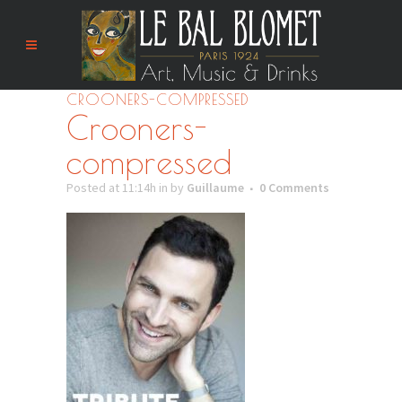
CROONERS-COMPRESSED
Crooners-
compressed
Posted at 11:14h
in
by
Guillaume
0 Comments