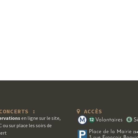
ONCERTS :
ACCÈS
ervations
en ligne sur le site,
 ou sur place les soirs de
ert