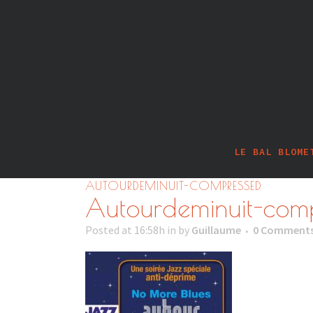
LE BAL BLOME
AUTOURDEMINUIT-COMPRESSED
Autourdeminuit-com
Posted at 16:58h
in
by
Guillaume
0 Comment