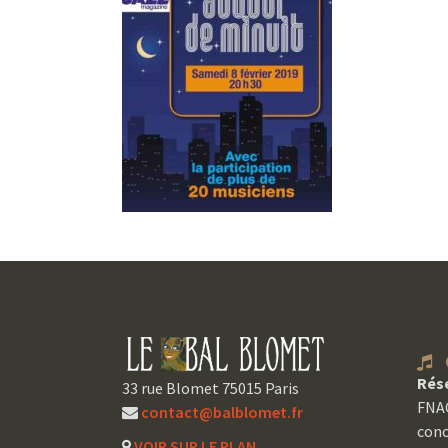
C
Rés
33 rue Blomet 75015 Paris
FNAC
contact@balblomet.fr
conc
VOIR SUR LE PLAN