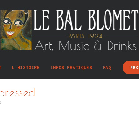
T
L’HISTOIRE
INFOS PRATIQUES
FAQ
PRO
pressed
s