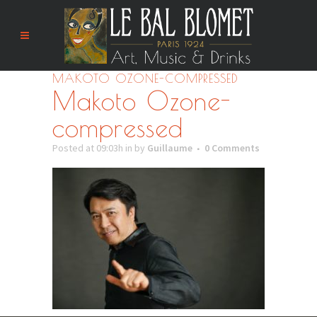
MAKOTO OZONE-COMPRESSED
Makoto Ozone-
compressed
Posted at 09:03h
in
by
Guillaume
0 Comments