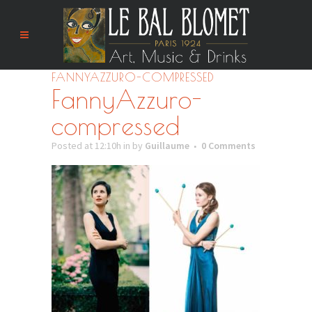
FANNYAZZURO-COMPRESSED
FannyAzzuro-
compressed
Posted at 12:10h
in
by
Guillaume
0 Comments