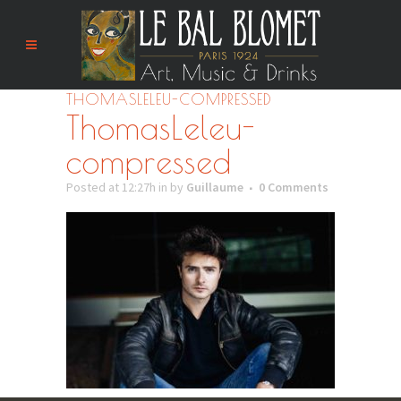
THOMASLELEU-COMPRESSED
ThomasLeleu-
compressed
Posted at 12:27h
in
by
Guillaume
0 Comments