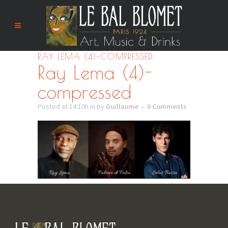
RAY LEMA (4)-COMPRESSED
Ray Lema (4)-
compressed
Posted at 14:10h
in
by
Guillaume
0 Comments