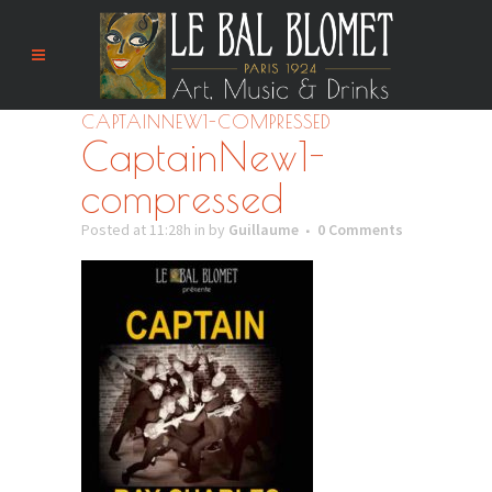
CAPTAINNEW1-COMPRESSED
CaptainNew1-
compressed
Posted at 11:28h
in
by
Guillaume
0 Comments