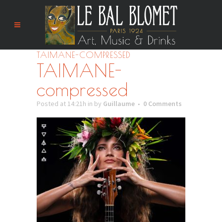
TAIMANE-COMPRESSED
TAIMANE-
compressed
Posted at 14:21h
in
by
Guillaume
0 Comments