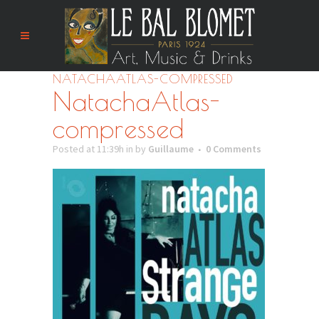
NATACHAATLAS-COMPRESSED
NatachaAtlas-
compressed
Posted at 11:39h
in
by
Guillaume
0 Comments