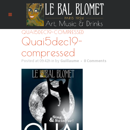
QUAI5DEC19-COMPRESSED
Quai5dec19-
compressed
Posted at 09:42h
in
by
Guillaume
0 Comments