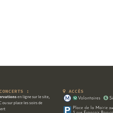
ONCERTS :
ACCÈS
ervations
en ligne sur le site,
 ou sur place les soirs de
ert