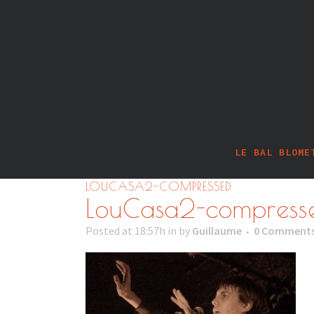
LE BAL BLOME
LOUCASA2-COMPRESSED
LouCasa2-compress
Posted at 18:57h
in
by
Guillaume
0 Comment