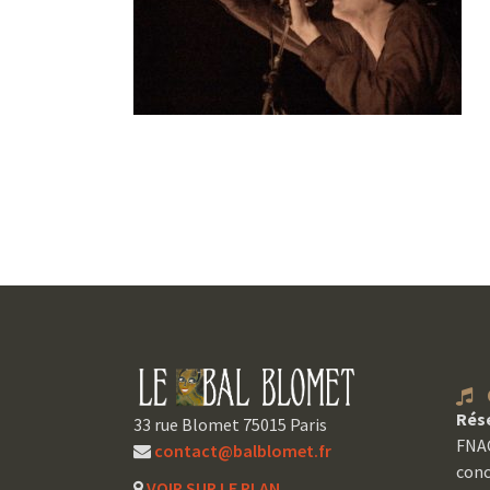
C
Rés
33 rue Blomet 75015 Paris
FNAC
contact@balblomet.fr
conc
VOIR SUR LE PLAN