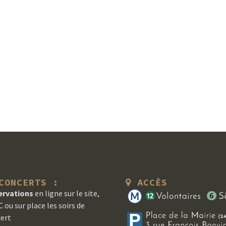
ONCERTS :
ACCÈS
ervations
en ligne sur le site,
 ou sur place les soirs de
ert