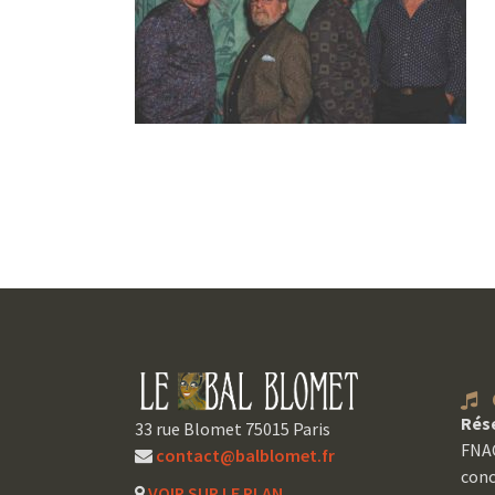
C
Rés
33 rue Blomet 75015 Paris
FNAC
contact@balblomet.fr
conc
VOIR SUR LE PLAN