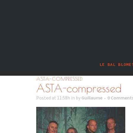
LE BAL BLOME
ASTA-COMPRESSED
ASTA-compressed
Posted at 11:58h
in
by
Guillaume
0 Comment