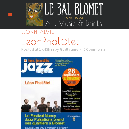
LEONPHAL5TET
LeonPhal5tet
Posted at 17:43h
in
by
Guillaume
0 Comments