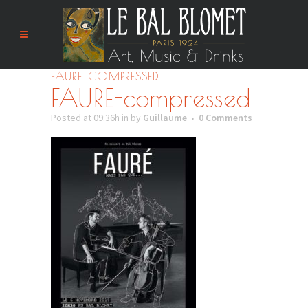
FAURE-COMPRESSED
FAURE-compressed
Posted at 09:36h
in
by
Guillaume
0 Comments