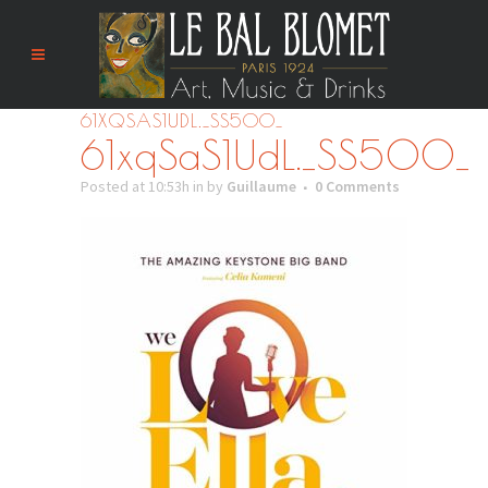
61XQSAS1UDL._SS500_
61xqSaS1UdL._SS500_
Posted at 10:53h
in
by
Guillaume
0 Comments