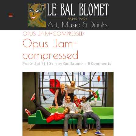
OPUS JAM-COMPRESSED
Opus Jam-
compressed
Posted at 11:10h
in
by
Guillaume
0 Comments