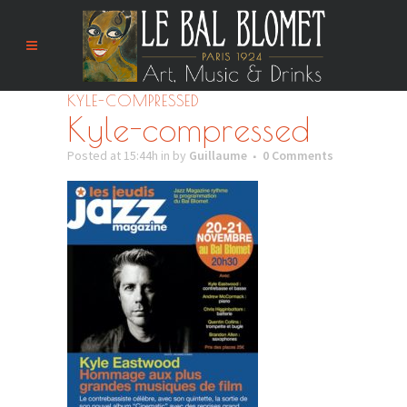
KYLE-COMPRESSED
Kyle-compressed
Posted at 15:44h
in
by
Guillaume
0 Comments