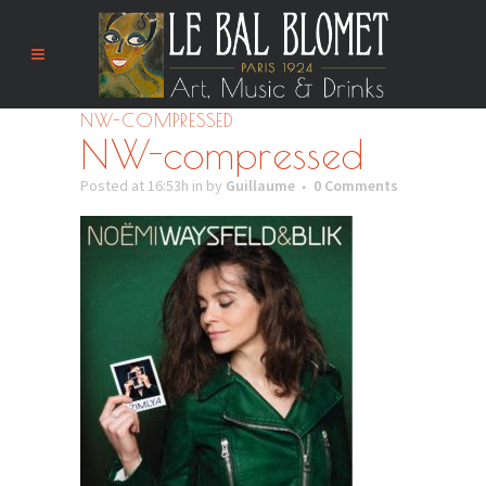
NW-COMPRESSED
NW-compressed
Posted at 16:53h
in
by
Guillaume
0 Comments