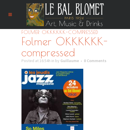
FOLMER OKKKKKK-COMPRESSED
Folmer OKKKKKK-
compressed
Posted at 16:54h
in
by
Guillaume
0 Comments