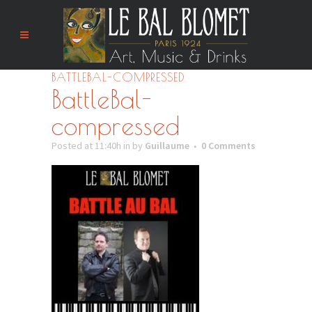
BATTLEBAL-COMPRESSED
BattleBal-
compressed
Posted at 11:40h
in
by
Guillaume
0 Comments