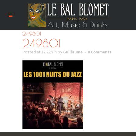
249801
249801
Posted at 12:22h
in
by
Guillaume
0 Comments