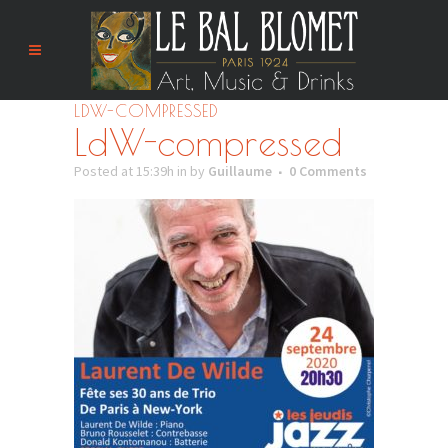
LDW-COMPRESSED
LdW-compressed
Posted at 15:39h
in
by
Guillaume
0 Comments