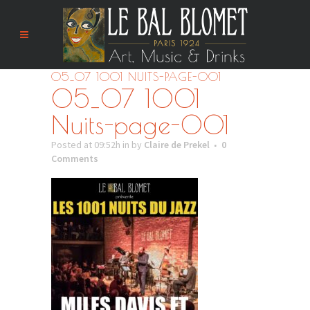
05_07 1001 NUITS-PAGE-001
05_07 1001
Nuits-page-001
Posted at 09:52h
in
by
Claire de Prekel
0
Comments