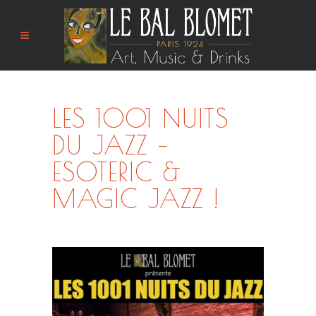
LES 1001 NUITS
DU JAZZ –
ESOTERIC &
MAGIC JAZZ !