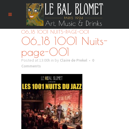
06_18 1001 NUITS-PAGE-001
06_18 1001 Nuits-
page-001
Posted at 13:00h
in
by
Claire de Prekel
0
Comments