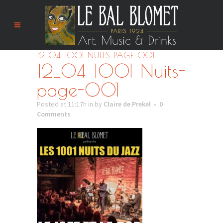
12_04 1001 NUITS-PAGE-001
12_04 1001 Nuits-
page-001
Posted at 11:17h
in
by
Claire de Prekel
0
Comments