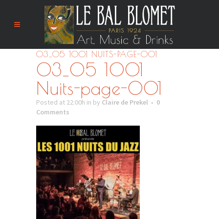
03_05 1001 NUITS-PAGE-001
03_05 1001
Nuits-page-001
Posted at 22:00h
in
by
Claire de Prekel
0
Comments