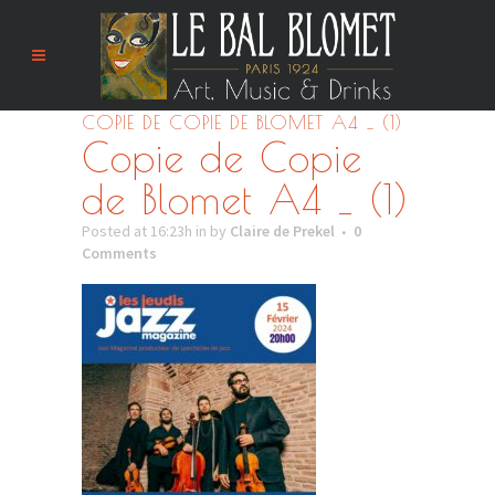
COPIE DE COPIE DE BLOMET A4 _ (1)
Copie de Copie
de Blomet A4 _ (1)
Posted at 16:23h
in
by
Claire de Prekel
0
Comments