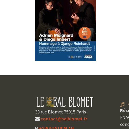
C
Rés
33 rue Blomet 75015 Paris
FNAC
contact@balblomet.fr
conc
VOIR SUR LE PLAN