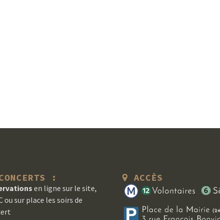
ONCERTS :
ACCÈS
ervations
en ligne sur le site,
 ou sur place les soirs de
ert