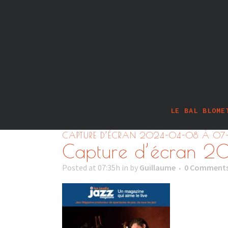
LE BAL BLOME
CAPTURE D’ÉCRAN 2024-04-08 À 07
Capture d’écran 
Posted at 07:35h
in
by
Guillaume
0 Comment