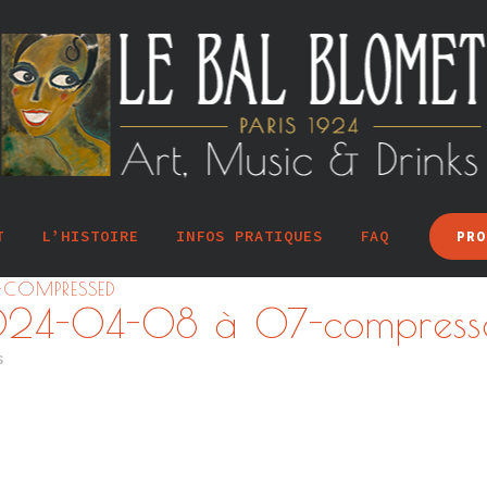
T
L’HISTOIRE
INFOS PRATIQUES
FAQ
PRO
-COMPRESSED
2024-04-08 à 07-compress
s