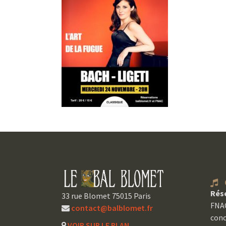
C
Rés
33 rue Blomet 75015 Paris
FNAC
contact@balblomet.fr
conc
VOIR SUR LE PLAN