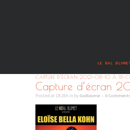
LE BAL BLOME
CAPTURE D’ÉCRAN 2021-08-10 À 18-C
Capture d’écran 2
Posted at 18:26h
in
by
Guillaume
0 Comment