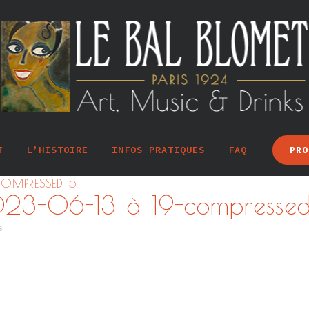
T
L’HISTOIRE
INFOS PRATIQUES
FAQ
PRO
COMPRESSED-5
023-06-13 à 19-compresse
s