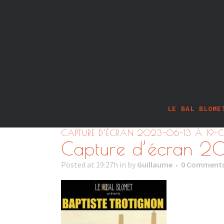
LE BAL BLOME
CAPTURE D’ÉCRAN 2023-06-13 À 19-
Capture d’écran 2
Posted at 19:27h
in
by
Guillaume
0 Comment