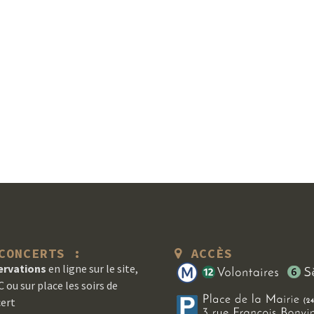
ONCERTS :
ACCÈS
ervations
en ligne sur le site,
 ou sur place les soirs de
ert