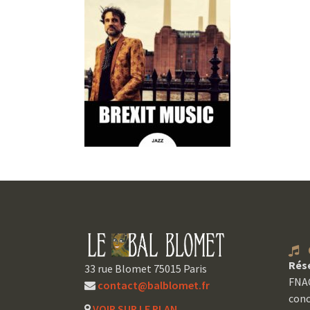
C
Rés
33 rue Blomet 75015 Paris
FNAC
contact@balblomet.fr
conc
VOIR SUR LE PLAN